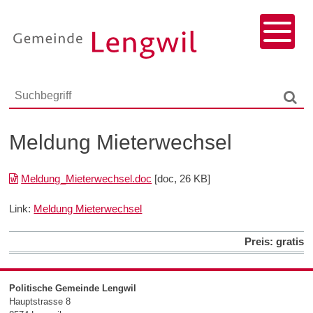
Navigieren in Lengwil
Schnellnavigation
Menu
Responsivenavigation
Suchbegriff
Such
Meldung Mieterwechsel
Meldung_Mieterwechsel.doc
[doc, 26 KB]
Link:
Meldung Mieterwechsel
Preis: gratis
Footer
Politische Gemeinde Lengwil
Hauptstrasse 8