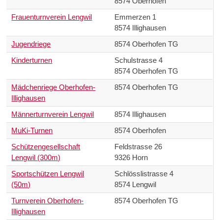
8574 Oberhofen
Frauenturnverein Lengwil
Emmerzen 1
8574 Illighausen
Jugendriege
8574 Oberhofen TG
Kinderturnen
Schulstrasse 4
8574 Oberhofen TG
Mädchenriege Oberhofen-
8574 Oberhofen TG
Illighausen
Männerturnverein Lengwil
8574 Illighausen
MuKi-Turnen
8574 Oberhofen
Schützengesellschaft
Feldstrasse 26
Lengwil (300m)
9326 Horn
Sportschützen Lengwil
Schlösslistrasse 4
(50m)
8574 Lengwil
Turnverein Oberhofen-
8574 Oberhofen TG
Illighausen