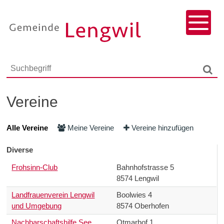
Navigieren in Lengwil
Schnellnavigation
Menu
Responsivenavigation
Suchbegriff
Such
Vereine
Alle Vereine
Meine Vereine
Vereine hinzufügen
Diverse
Frohsinn-Club
Bahnhofstrasse 5
8574 Lengwil
Landfrauenverein Lengwil
Boolwies 4
und Umgebung
8574 Oberhofen
Nachbarschaftshilfe See
Otmarhof 1