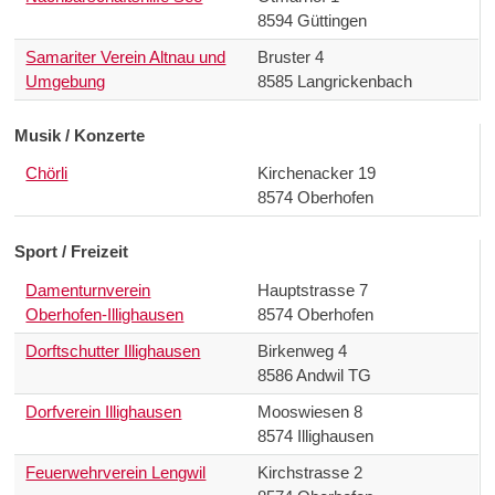
8594 Güttingen
Samariter Verein Altnau und
Bruster 4
Umgebung
8585 Langrickenbach
Musik / Konzerte
Chörli
Kirchenacker 19
8574 Oberhofen
Sport / Freizeit
Damenturnverein
Hauptstrasse 7
Oberhofen-Illighausen
8574 Oberhofen
Dorftschutter Illighausen
Birkenweg 4
8586 Andwil TG
Dorfverein Illighausen
Mooswiesen 8
8574 Illighausen
Feuerwehrverein Lengwil
Kirchstrasse 2