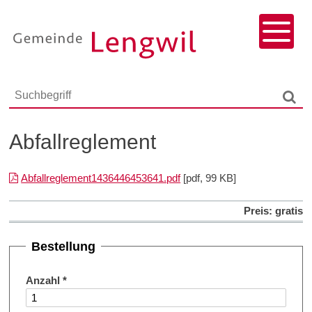
Navigieren in Lengwil
Schnellnavigation
Menu
Responsivenavigation
Suchbegriff
Such
Abfallreglement
Abfallreglement1436446453641.pdf
[pdf, 99 KB]
Preis: gratis
Bestellung
Anzahl
*