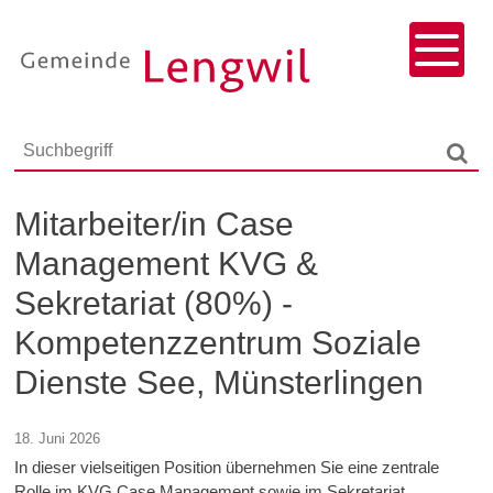
Navigieren in Lengwil
Schnellnavigation
Menu
Responsivenavigation
Suchbegriff
Such
Mitarbeiter/in Case
Management KVG &
Sekretariat (80%) -
Kompetenzzentrum Soziale
Dienste See, Münsterlingen
18. Juni 2026
In dieser vielseitigen Position übernehmen Sie eine zentrale
Rolle im KVG Case Management sowie im Sekretariat.